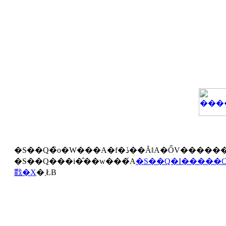
������Ă��
�S��Q���i�̂��w���́A
�S��Q�I�����
戵�X
�܂ŁB