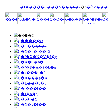
�I�����C���V���b�v
�^
�ŐV���