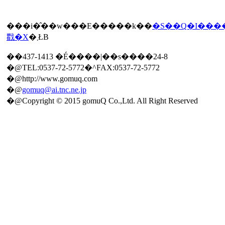
���i�̂��w���E�����k��
�S��Q�I���
戵�X
�܂ŁB
��437-1413 �É����|��s����24-8
�@TEL:0537-72-5772�^FAX:0537-72-5772
�@http://www.gomuq.com
�@
gomuq@ai.tnc.ne.jp
�@Copyright © 2015 gomuQ Co.,Ltd. All Right Reserved