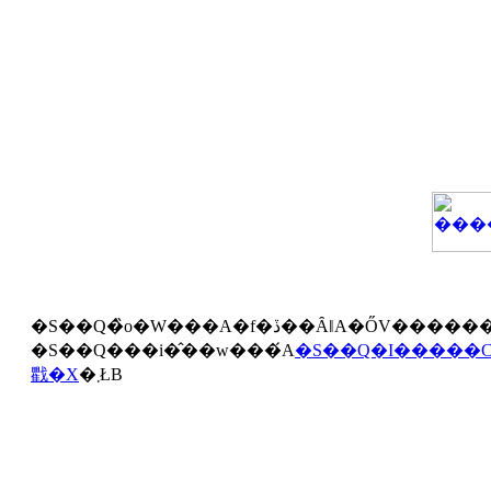
������Ă��
�S��Q���i�̂��w���́A
�S��Q�I�����
戵�X
�܂ŁB