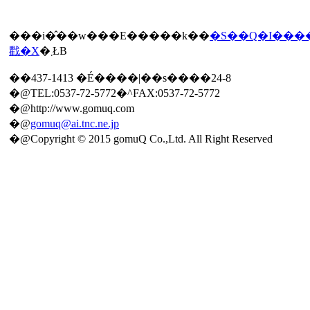
���i�̂��w���E�����k��
�S��Q�I���
戵�X
�܂ŁB
��437-1413 �É����|��s����24-8
�@TEL:0537-72-5772�^FAX:0537-72-5772
�@http://www.gomuq.com
�@
gomuq@ai.tnc.ne.jp
�@Copyright © 2015 gomuQ Co.,Ltd. All Right Reserved