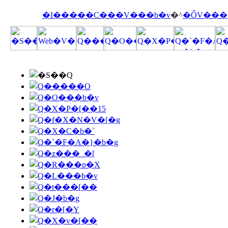
�I�����C���V���b�v
�^
�ŐV���