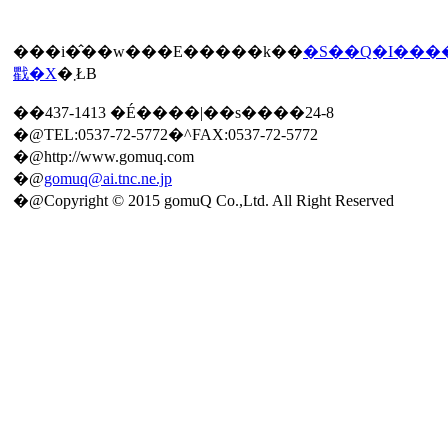
���i�̂��w���E�����k��
�S��Q�I���
戵�X
�܂ŁB
��437-1413 �É����|��s����24-8
�@TEL:0537-72-5772�^FAX:0537-72-5772
�@http://www.gomuq.com
�@
gomuq@ai.tnc.ne.jp
�@Copyright © 2015 gomuQ Co.,Ltd. All Right Reserved