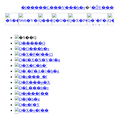
�I�����C���V���b�v
�^
�ŐV���