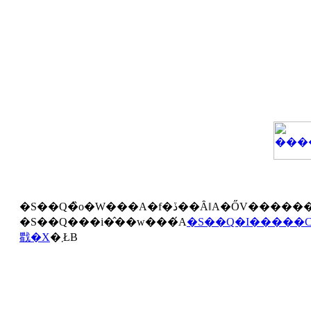
������Ă��
�S��Q���i�̂��w���́A
�S��Q�I�����
戵�X
�܂ŁB