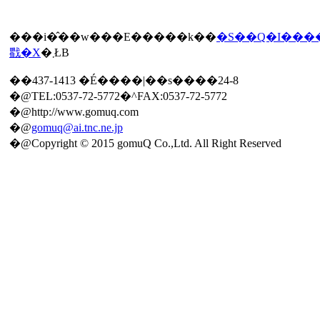
���i�̂��w���E�����k��
�S��Q�I���
戵�X
�܂ŁB
��437-1413 �É����|��s����24-8
�@TEL:0537-72-5772�^FAX:0537-72-5772
�@http://www.gomuq.com
�@
gomuq@ai.tnc.ne.jp
�@Copyright © 2015 gomuQ Co.,Ltd. All Right Reserved