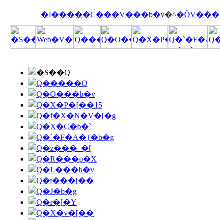
�I�����C���V���b�v
�^
�ŐV���