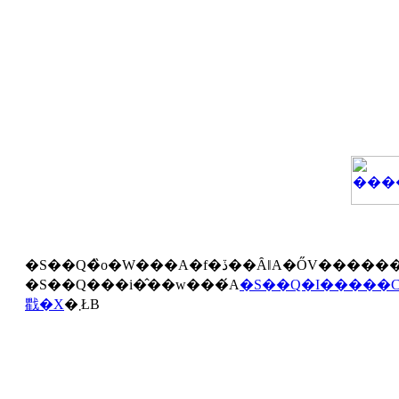
������Ă��
�S��Q���i�̂��w���́A
�S��Q�I�����
戵�X
�܂ŁB